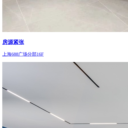
房源紧张
上海688广场分部16F